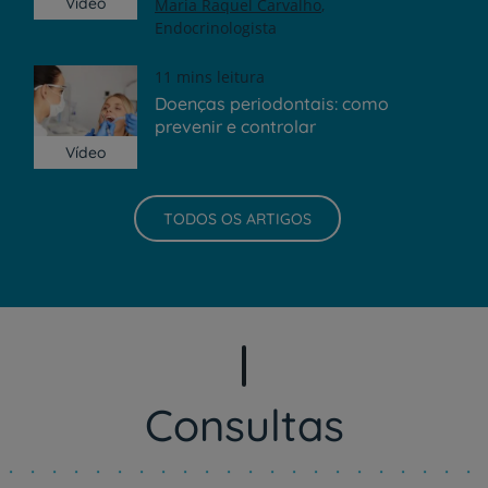
Vídeo
Maria Raquel Carvalho
Endocrinologista
11 mins leitura
Doenças periodontais: como
prevenir e controlar
Vídeo
TODOS OS ARTIGOS
Consultas