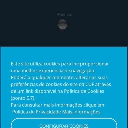
Prémios
award4
Certificações
Este site utiliza cookies para lhe proporcionar
certification2
certification3
uma melhor experiência de navegação.
Poderá a qualquer momento, alterar as suas
preferências de cookies do site da CUF através
de um link disponível na Política de Cookies
(ponto 5.7).
Reclamações e Elogios
Para consultar mais informações clique em
Reclamações
Política de Privacidade
Mais Informações
e
elogios
CONFIGURAR COOKIES