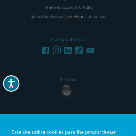
Intermediação de Crédito
Soluções de acesso e Planos de saúde
Acompanhe-nos
Facebook
LinkedIn
Youtube
Instagram
TikTok
Prémios
Acessibilidade
award4
Certificações
Este site utiliza cookies para lhe proporcionar
certification2
certification3