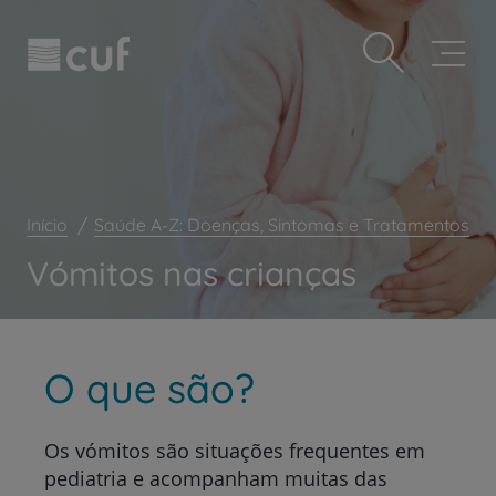
Observação:
Passar
Prevenção e bem-estar
este
para
site
o
Grandes Áreas da Saúde
inclui
conteúdo
um
principal
Serviços CUF
sistema
de
Plano +CUF
acessibilidade.
My CUF
Início
Saúde A-Z: Doenças, Sintomas e Tratamentos
Clientes e acompanhantes
Vómitos nas crianças
CUF Academic Center
Para profissionais
Sobre nós
O que são?
Contacte-nos
Os vómitos são situações frequentes em
pediatria e acompanham muitas das