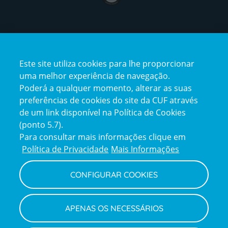
Certificações
Este site utiliza cookies para lhe proporcionar
certification2
certification3
uma melhor experiência de navegação.
Poderá a qualquer momento, alterar as suas
preferências de cookies do site da CUF através
de um link disponível na Política de Cookies
(ponto 5.7).
Reclamações e Elogios
Para consultar mais informações clique em
Reclamações
Política de Privacidade
Mais Informações
e
elogios
CONFIGURAR COOKIES
Política de Privacidade e Cookies
Terms
Configurar Cookies
Termos e Condições
APENAS OS NECESSÁRIOS
and
Declaração de Acessibilidade
Privacy
Canal de Denúncias
Informações legais
Policy