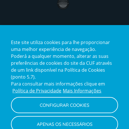
Certificações
Este site utiliza cookies para lhe proporcionar
certification2
certification3
uma melhor experiência de navegação.
Poderá a qualquer momento, alterar as suas
preferências de cookies do site da CUF através
de um link disponível na Política de Cookies
(ponto 5.7).
Reclamações e Elogios
Para consultar mais informações clique em
Reclamações
Política de Privacidade
Mais Informações
e
elogios
CONFIGURAR COOKIES
Política de Privacidade e Cookies
Terms
Configurar Cookies
Termos e Condições
APENAS OS NECESSÁRIOS
and
Declaração de Acessibilidade