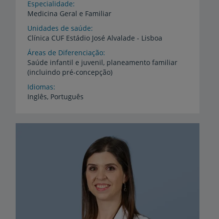
Especialidade
Medicina Geral e Familiar
Unidades de saúde
Clínica
CUF
Estádio
José
Alvalade
-
Lisboa
Áreas de Diferenciação
Saúde
infantil
e
juvenil,
planeamento
familiar
(incluindo
pré-concepção)
Idiomas
Inglês,
Português