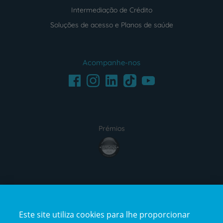
Intermediação de Crédito
Soluções de acesso e Planos de saúde
Acompanhe-nos
Facebook
LinkedIn
Youtube
Instagram
TikTok
Prémios
award4
Certificações
Este site utiliza cookies para lhe proporcionar
certification2
certification3