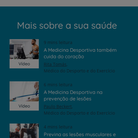
Mais sobre a sua saúde
9 mins leitura
A Medicina Desportiva também
cuida do coração
Vídeo
Rita Tomás
Médico do Desporto e do Exercício
6 mins leitura
A Medicina Desportiva na
prevenção de lesões
Vídeo
Paulo Beckert
Médico do Desporto e do Exercício
4 mins leitura
Previna as lesões musculares e