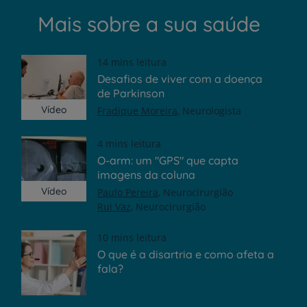
Mais sobre a sua saúde
14 mins leitura
Desafios de viver com a doença
de Parkinson
Vídeo
Fradique Moreira
Neurologista
4 mins leitura
O-arm: um "GPS" que capta
imagens da coluna
Vídeo
Paulo Pereira
Neurocirurgião
Rui Vaz
Neurocirurgião
10 mins leitura
O que é a disartria e como afeta a
fala?