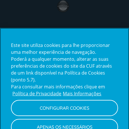
award4
Certificações
Este site utiliza cookies para lhe proporcionar
certification2
certification3
uma melhor experiência de navegação.
Poderá a qualquer momento, alterar as suas
preferências de cookies do site da CUF através
de um link disponível na Política de Cookies
(ponto 5.7).
Reclamações e Elogios
Para consultar mais informações clique em
Reclamações
Política de Privacidade
Mais Informações
e
elogios
CONFIGURAR COOKIES
Política de Privacidade e Cookies
Terms
Configurar Cookies
Termos e Condições
APENAS OS NECESSÁRIOS
and