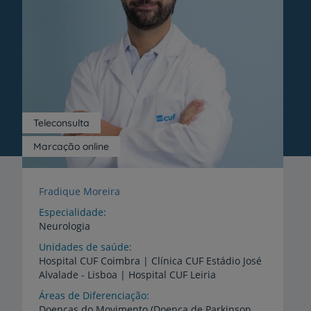
Teleconsulta
Marcação online
Fradique Moreira
Especialidade
Neurologia
Unidades de saúde
Hospital
CUF
Coimbra
|
Clínica
CUF
Estádio
José
Alvalade
-
Lisboa
|
Hospital
CUF
Leiria
Áreas de Diferenciação
Doenças do Movimento (Doença de Parkinson,