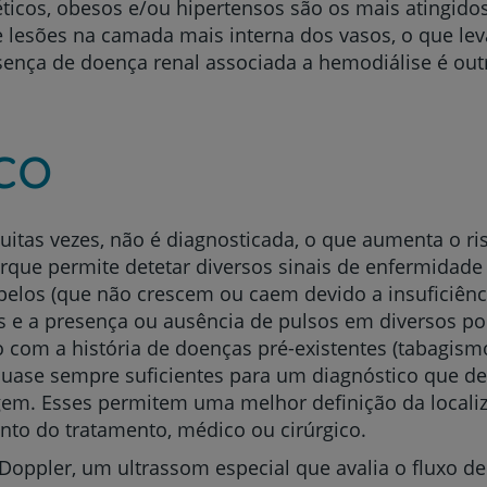
éticos, obesos e/ou hipertensos são os mais atingido
 lesões na camada mais interna dos vasos, o que le
esença de doença renal associada a hemodiálise é outr
Prevenção e bem-esta
co
Grandes Áreas da Saú
uitas vezes,
não é diagnosticada, o que aumenta o ri
rque permite detetar diversos sinais de enfermidad
 pelos (que não crescem ou caem devido a insuficiênc
das e a presença ou ausência de pulsos em diversos p
Serviços CUF
com a história de doenças pré-existentes (tabagismo, 
quase sempre suficientes para um diagnóstico que d
gem. Esses permitem uma melhor definição da locali
nto do tratamento, médico ou cirúrgico.
Plano +CUF
 Doppler, um ultrassom especial que avalia o fluxo d