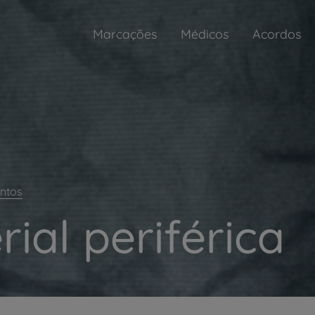
Marcações
Médicos
Acordos
ntos
ial periférica