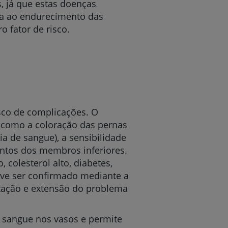
s, já que estas doenças
va ao endurecimento das
o fator de risco.
r
de
sco de complicações. O
e como a coloração das pernas
ia de sangue), a sensibilidade
ontos dos membros inferiores.
colesterol alto, diabetes,
eve ser confirmado mediante a
zação e extensão do problema
e sangue nos vasos e permite