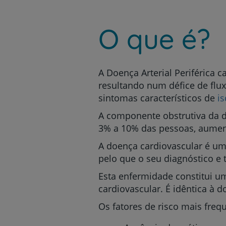
um
leitor
de
O que é?
tela;
Pressione
Control-
F10
para
A Doença Arterial Periférica c
abrir
resultando num défice de flux
um
sintomas característicos de
i
menu
de
A componente obstrutiva da 
acessibilidade.
3% a 10% das pessoas, aumen
A doença cardiovascular é um
pelo que o seu diagnóstico e
Esta enfermidade constitui u
cardiovascular. É idêntica à d
Os fatores de risco mais freq