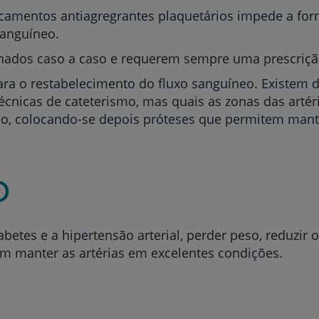
camentos antiagregrantes plaquetários impede a for
sanguíneo.
onados caso a caso e requerem sempre uma prescriç
para o restabelecimento do fluxo sanguíneo. Existem d
técnicas de cateterismo, mas quais as zonas das artér
o, colocando-se depois próteses que permitem mantê
o
betes e a hipertensão arterial, perder peso, reduzir o
em manter as artérias em excelentes condições.