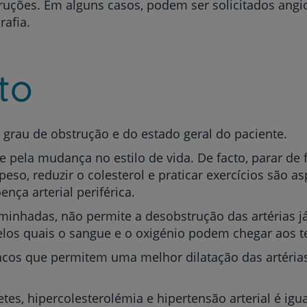
truções. Em alguns casos, podem ser solicitados angi
My CUF
rafia.
Clientes e acompanhantes
to
CUF Academic Center
Para profissionais
 grau de obstrução e do estado geral do paciente.
e pela mudança no estilo de vida. De facto, parar de 
Sobre nós
 peso, reduzir o colesterol e praticar exercícios são
nça arterial periférica.
Contacte-nos
aminhadas, não permite a desobstrução das artérias já
los quais o sangue e o oxigénio podem chegar aos t
macos que permitem uma melhor dilatação das artéria
es, hipercolesterolémia e hipertensão arterial é igu