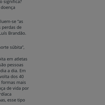
 significa?
a doença
cluem-se “as
s perdas de
Luís Brandão.
rte súbita”,
ita em atletas
“são pessoas
dia a dia. Em
volta dos 40
m formas mais
ça de vida por
rdíaca
as, esse tipo