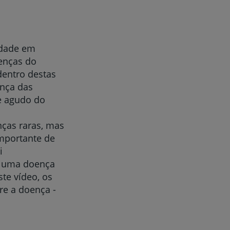
idade em
oenças do
dentro destas
ença das
e agudo do
ças raras, mas
importante de
i
, uma doença
te vídeo, os
re a doença -