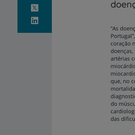
doenç
“As doenç
Portugal”
coração n
doenças,
artérias 
miocárdio
miocardio
que, no c
mortalida
diagnost
do múscul
cardiolog
das dific