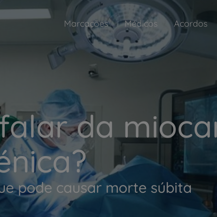
Marcações
Médicos
Acordos
 falar da mioca
énica?
e pode causar morte súbita