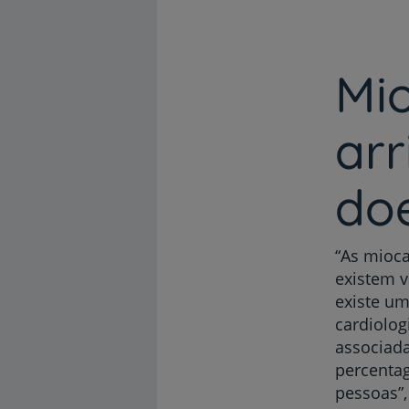
Mi
ar
do
“As mioca
existem v
existe um
cardiolog
associad
percentag
pessoas”,