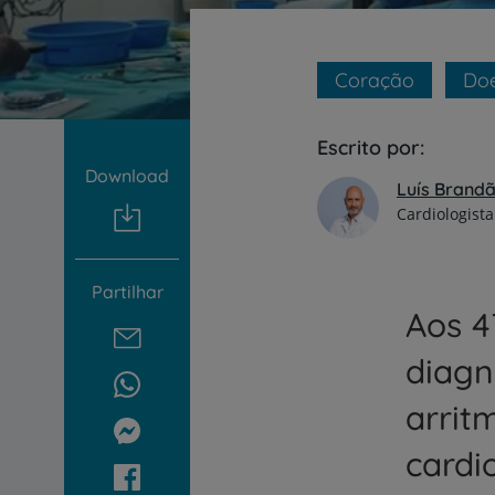
um
leitor
de
tela;
Coração
Doe
Pressione
Control-
F10
Escrito por:
para
Download
abrir
Luís Brand
um
Cardiologista
menu
de
acessibilidade.
Partilhar
Aos 4
diagn
arrit
cardi