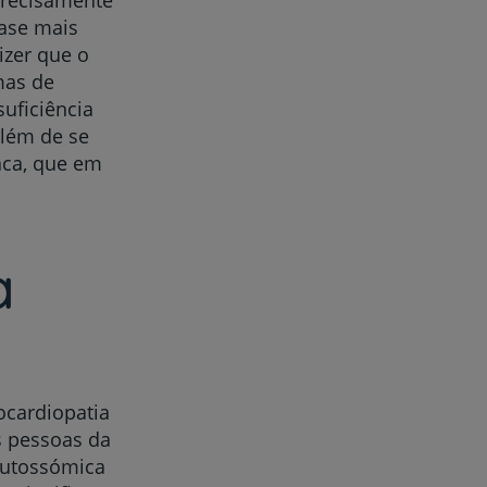
fase mais
izer que o
mas de
uficiência
além de se
íaca, que em
a
ocardiopatia
s pessoas da
autossómica