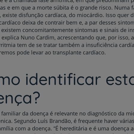
ias e em que a morte súbita é o grande risco. Numa 
 existe disfunção cardíaca, do miocárdio. Isso quer d
ardíaco deixa de contrair bem e, a par desses sinto
, existem concomitantemente sintomas e sinais de ins
, explica Nuno Cardim, acrescentando que, por isso, 
arritmia tem de se tratar também a insuficiência card
remos pode levar ao transplante cardíaco.
o identificar est
ença?
a familiar da doença é relevante no diagnóstico da mi
nica. Segundo Luís Brandão, é frequente haver vária
mília com a doença. “É hereditária e é uma doença 