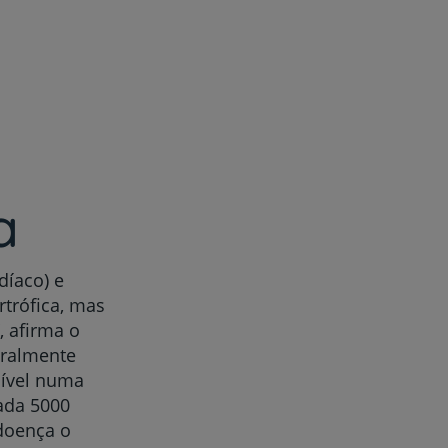
r
a
de
díaco) e
rtrófica, mas
, afirma o
eralmente
sível numa
ada 5000
 doença o