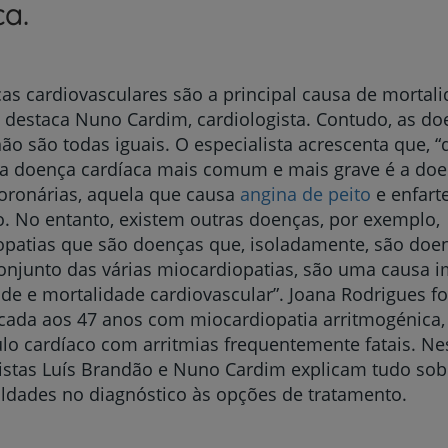
a.
as cardiovasculares são a principal causa de mortal
, destaca Nuno Cardim, cardiologista. Contudo, as d
ão são todas iguais. O especialista acrescenta que, “
 a doença cardíaca mais comum e mais grave é a do
coronárias, aquela que causa
angina de peito
e enfart
. No entanto, existem outras doenças, por exemplo,
patias que são doenças que, isoladamente, são doen
onjunto das várias miocardiopatias, são uma causa 
de e mortalidade cardiovascular”. Joana Rodrigues fo
icada aos 47 anos com miocardiopatia arritmogénica
o cardíaco com arritmias frequentemente fatais. Nes
istas Luís Brandão e Nuno Cardim explicam tudo sob
uldades no diagnóstico às opções de tratamento.