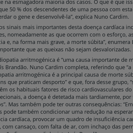
 na esmagadora maioria dos casos. O que é que isso
a que 50 % dos descendentes de uma pessoa com est
dar o gene e desenvolvê-la”, explica Nuno Cardim.
s sinais mais importantes desta doença cardíaca in
ões, nomeadamente as que ocorrem com o esforço, a
ia e, na forma mais grave, a morte súbita”, enumera 
mportante que as queixas não sejam desvalorizadas.
iopatia arritmogénica é “uma causa importante de mo
ís Brandão. Nuno Cardim completa, referindo que “a
patia arritmogénica é a principal causa de morte súb
ns que praticam desporto” e que, fora desse grupo, 
êm os habituais fatores de risco cardiovasculares do 
ecionais, a doença é detetada mais tardiamente, por 
os”. Mas também pode ter outras consequências: “E
as pode também condicionar uma redução na esperan
ncia cardíaca, provocar um quadro de insuficiência ca
 com cansaço, com falta de ar, com inchaço das pern