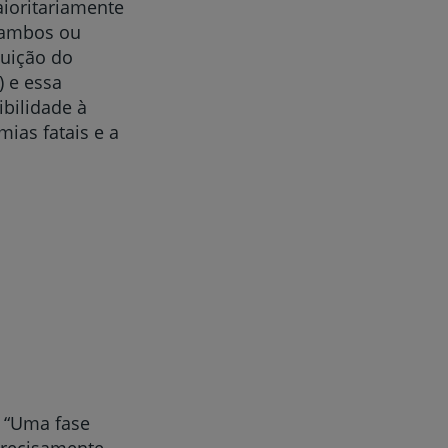
aioritariamente
r ambos ou
tuição do
) e essa
ibilidade à
mias fatais e a
: “Uma fase
precisamente