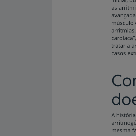
as arritm
avançada,
músculo c
arritmias
cardíaca”
tratar a 
casos ext
Com
do
A históri
arritmogé
mesma fa