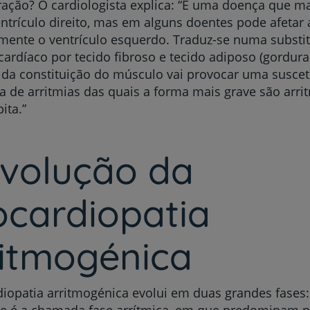
ação? O cardiologista explica: “É uma doença que m
My CUF
entrículo direito, mas em alguns doentes pode afeta
mente o ventrículo esquerdo. Traduz-se numa substi
ardíaco por tecido fibroso e tecido adiposo (gordura
Clientes e acompanhantes
 da constituição do músculo vai provocar uma suscet
a de arritmias das quais a forma mais grave são arrit
CUF Academic Center
ita.”
Para profissionais
evolução da
Sobre nós
ocardiopatia
Contacte-nos
ritmogénica
iopatia arritmogénica evolui em duas grandes fases
que é a chamada fase arrítmica, em que predominam 