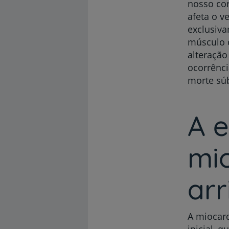
nosso cor
afeta o v
exclusiva
músculo c
alteração
ocorrênci
morte súb
A 
mi
ar
A miocard
inicial, 