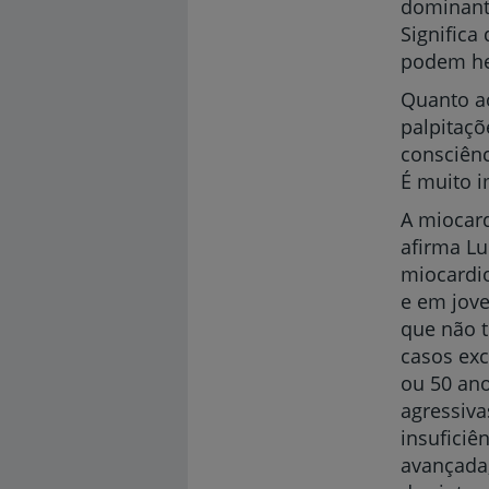
dominante
Signific
podem her
Quanto ao
palpitaç
consciênc
É muito i
A miocard
afirma Lu
miocardio
e em jove
que não t
casos exc
ou 50 an
agressiv
insuficiê
avançada,