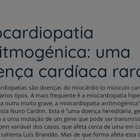
ocardiopatia
Prevenção e bem-esta
ritmogénica: uma
ença cardíaca rar
Grandes Áreas da Saú
rdiopatias são doenças do miocárdio (o músculo car
Serviços CUF
ários tipos. A mais frequente é a miocardiopatia hipe
a outra muito grave, a miocardiopatia arritmogénica”
ista Nuno Cardim. Esta é ”uma doença hereditária, g
a a uma mutação de um gene que pode ser transmis
em variável dos casos, que afeta cerca de uma em c
Plano +CUF
 salienta Luís Brandão. Mas de que forma afeta esta