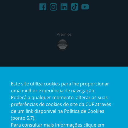
Facebook
LinkedIn
Youtube
Instagram
TikTok
Prémios
award4
Certificações
Este site utiliza cookies para lhe proporcionar
certification2
certification3
uma melhor experiência de navegação.
Poderá a qualquer momento, alterar as suas
preferências de cookies do site da CUF através
de um link disponível na Política de Cookies
(ponto 5.7).
Reclamações e Elogios
Para consultar mais informações clique em
Reclamações