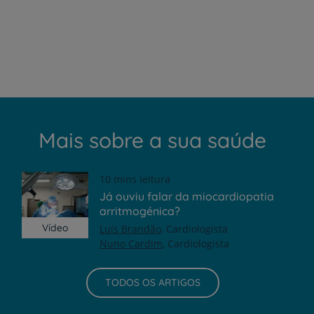
Mais sobre a sua saúde
10 mins leitura
Já ouviu falar da miocardiopatia
arritmogénica?
Vídeo
Luís Brandão
Cardiologista
Nuno Cardim
Cardiologista
TODOS OS ARTIGOS