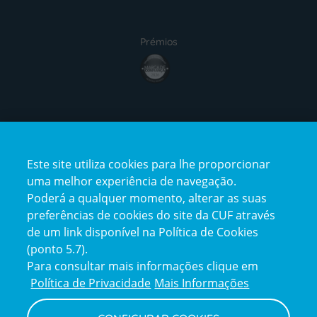
Prémios
award4
Certificações
Este site utiliza cookies para lhe proporcionar
certification2
certification3
uma melhor experiência de navegação.
Poderá a qualquer momento, alterar as suas
preferências de cookies do site da CUF através
de um link disponível na Política de Cookies
(ponto 5.7).
Reclamações e Elogios
Para consultar mais informações clique em
Reclamações
Política de Privacidade
Mais Informações
e
elogios