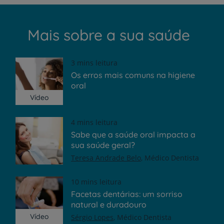
Mais sobre a sua saúde
3 mins leitura
Os erros mais comuns na higiene
oral
Vídeo
4 mins leitura
Sabe que a saúde oral impacta a
sua saúde geral?
Teresa Andrade Belo
Médico Dentista
10 mins leitura
Facetas dentárias: um sorriso
natural e duradouro
Vídeo
Sérgio Lopes
Médico Dentista