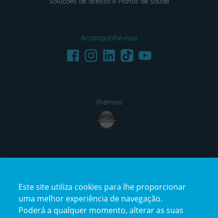
Soluções de acesso e Planos de saúde
Acompanhe-nos
Facebook
LinkedIn
Youtube
Instagram
TikTok
Prémios
award4
Certificações
Este site utiliza cookies para lhe proporcionar
certification2
certification3
uma melhor experiência de navegação.
Poderá a qualquer momento, alterar as suas