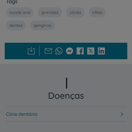
Tags
saúde oral
gravidez
cáries
aftas
dentes
gengivas
Doenças
Cárie dentária