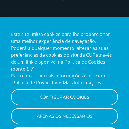
Certificações
Este site utiliza cookies para lhe proporcionar
certification2
certification3
uma melhor experiência de navegação.
Poderá a qualquer momento, alterar as suas
preferências de cookies do site da CUF através
de um link disponível na Política de Cookies
(ponto 5.7).
Reclamações e Elogios
Para consultar mais informações clique em
Reclamações
Política de Privacidade
Mais Informações
e
elogios
CONFIGURAR COOKIES
Política de Privacidade e Cookies
Terms
Configurar Cookies
Termos e Condições
APENAS OS NECESSÁRIOS
and
Declaração de Acessibilidade
Privacy
Canal de Denúncias
Informações legais
Policy