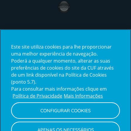
award4
Certificações
Este site utiliza cookies para lhe proporcionar
certification2
certification3
uma melhor experiência de navegação.
Poderá a qualquer momento, alterar as suas
preferências de cookies do site da CUF através
de um link disponível na Política de Cookies
(ponto 5.7).
Reclamações e Elogios
Para consultar mais informações clique em
Reclamações
Política de Privacidade
Mais Informações
e
elogios
CONFIGURAR COOKIES
Política de Privacidade e Cookies
Terms
Configurar Cookies
Termos e Condições
APENAS OS NECESSÁRIOS
and