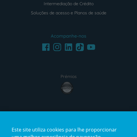
Intermediação de Crédito
Soluções de acesso e Planos de saúde
Acompanhe-nos
Facebook
LinkedIn
Youtube
Instagram
TikTok
Prémios
award4
Certificações
Este site utiliza cookies para lhe proporcionar
certification2
certification3