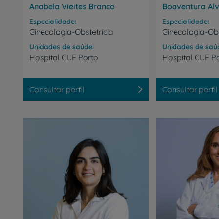
Anabela Vieites Branco
Boaventura Al
Sobre nós
Especialidade
Especialidade
Ginecologia-Obstetrícia
Ginecologia-Obs
Contacte-nos
Unidades de saúde
Unidades de saú
Hospital
CUF
Porto
Hospital
CUF
P
Consultar perfil
Consultar perfil
PT
EN