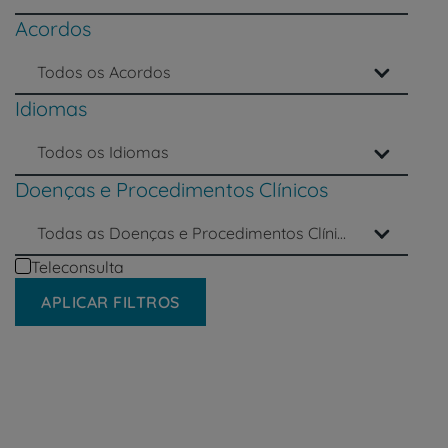
um
leitor
Acordos
de
tela;
Todos os Acordos
Pressione
Control-
Idiomas
F10
para
Todos os Idiomas
abrir
um
Doenças e Procedimentos Clínicos
menu
de
Todas as Doenças e Procedimentos Clínicos
acessibilidade.
Teleconsulta
APLICAR FILTROS