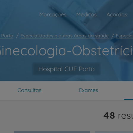
Marcações
Médicos
Acordos
 Porto
Especialidades e outras áreas da saúde
Especia
inecologia-Obstetríc
Hospital CUF Porto
Consultas
Exames
ar
48
res