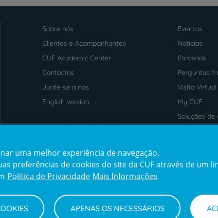
Sobre nós
Eventos
Menu
footer
Clientes e Acompanhantes
Notícias
CUF Academic Center
Parcerias
Contactos
Perguntas f
Junte-se a nós
Visita Virtual
English version
My CUF
Soluções de 
Intermediação de Crédito
saúde
cionar uma melhor experiência de navegação.
Prémios
Certificaçõe
s preferências de cookies do site da CUF através de um link
em
Política de Privacidade
Mais Informações
COOKIES
APENAS OS NECESSÁRIOS
AC