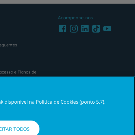
Acompanhe-nos
Facebook
LinkedIn
Youtube
Instagram
TikTok
requentes
acesso e Planos de
s
Reclamações e Elogios
 disponível na Política de Cookies (ponto 5.7).
Reclamações
e
elogios
EITAR TODOS