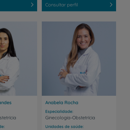
Consultar perfil
r
andes
Anabela Rocha
Especialidade
tetrícia
Ginecologia-Obstetrícia
de
Unidades de saúde