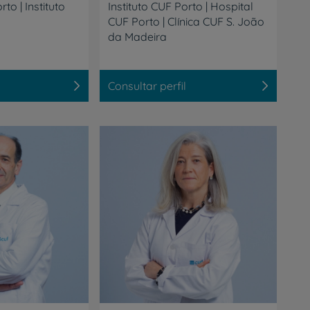
de
orto
|
Instituto
Instituto CUF Porto | Hospital
CUF Porto | Clínica CUF S. João
da Madeira
Consultar perfil