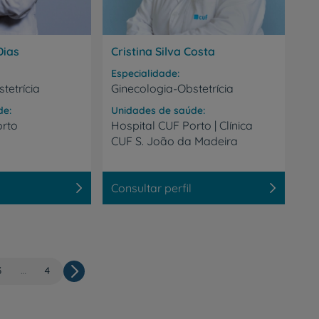
Dias
Cristina Silva Costa
Especialidade
tetrícia
Ginecologia-Obstetrícia
de
Unidades de saúde
orto
Hospital
CUF
Porto
|
Clínica
CUF
S.
João
da
Madeira
Consultar perfil
a
Página
3
…
Última
4
Paginação
página