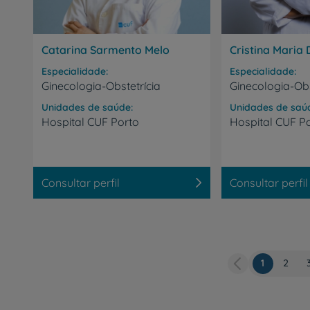
Catarina Sarmento Melo
Cristina Maria 
Especialidade
Especialidade
Ginecologia-Obstetrícia
Ginecologia-Obs
Unidades de saúde
Unidades de saú
Hospital
CUF
Porto
Hospital
CUF
P
Consultar perfil
Consultar perfil
Página
1
Págin
2
atual