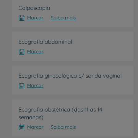
Colposcopia
Marcar
Saiba mais
Prevenção e bem-esta
Ecografia abdominal
Marcar
Grandes Áreas da Saú
Ecografia ginecológica c/ sonda vaginal
Marcar
Serviços CUF
Ecografia obstétrica (das 11 as 14
semanas)
Marcar
Saiba mais
Plano +CUF