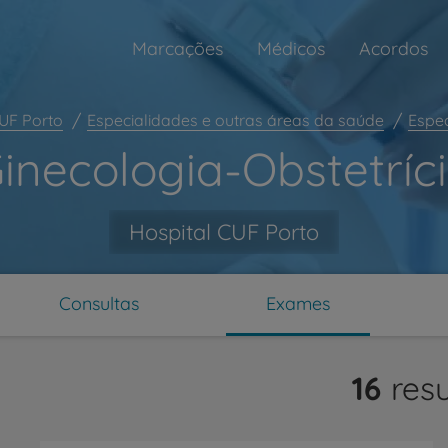
Marcações
Médicos
Acordos
CUF Porto
Especialidades e outras áreas da saúde
Espec
inecologia-Obstetríc
Hospital CUF Porto
Consultas
Exames
ar
16
resu