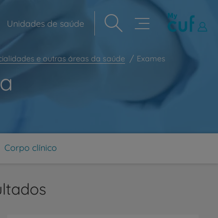
Unidades de saúde
Navegação
principal
ialidades e outras áreas da saúde
Exames
ia
Corpo clínico
ltados