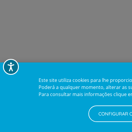
Acessibilidade
Este site utiliza cookies para lhe propor
Poderá a qualquer momento, alterar as sua
Para consultar mais informações clique 
Newsletter + Saúde
CONFIGURAR 
Quinzenalmente selecionamos para si informações
de saúde com a garantia dos profissionais CUF.