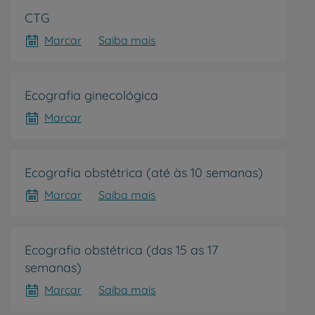
CTG
Marcar
Saiba mais
r
Ecografia ginecológica
Marcar
de
Ecografia obstétrica (até às 10 semanas)
Marcar
Saiba mais
Ecografia obstétrica (das 15 as 17
semanas)
Marcar
Saiba mais