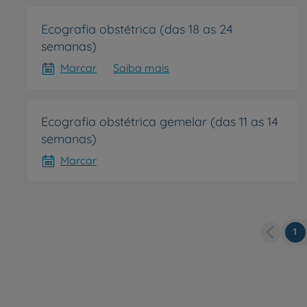
My CUF
Ecografia obstétrica (das 18 as 24
semanas)
Clientes e acompanhantes
Marcar
Saiba mais
CUF Academic Center
Ecografia obstétrica gemelar (das 11 as 14
Para profissionais
semanas)
Marcar
Sobre nós
Contacte-nos
Pá
1
at
PT
EN