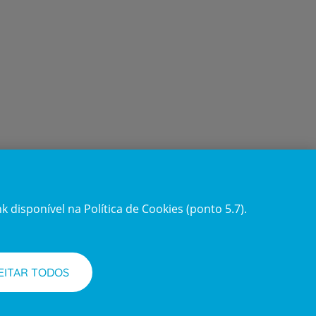
 disponível na Política de Cookies (ponto 5.7).
Acompanhe-nos
Facebook
LinkedIn
Youtube
Instagram
TikTok
EITAR TODOS
requentes