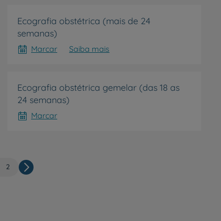
Ecografia obstétrica (mais de 24
semanas)
Marcar
Saiba mais
Ecografia obstétrica gemelar (das 18 as
24 semanas)
Marcar
gina
Página
2
Paginação
ual