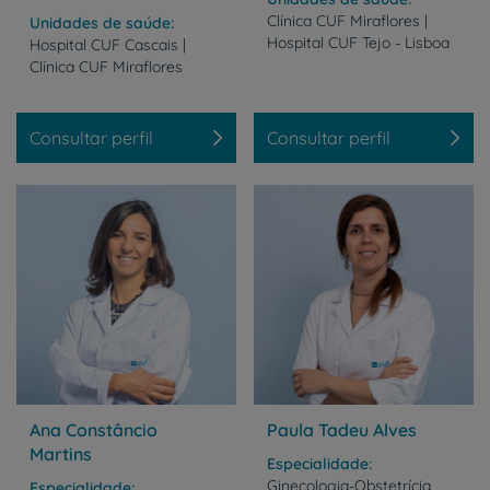
Clínica
CUF
Miraflores
|
Unidades de saúde
Hospital
CUF
Tejo
-
Lisboa
Hospital
CUF
Cascais
|
Clínica
CUF
Miraflores
Consultar perfil
Consultar perfil
Ana Constâncio
Paula Tadeu Alves
Martins
Especialidade
Ginecologia-Obstetrícia
Especialidade