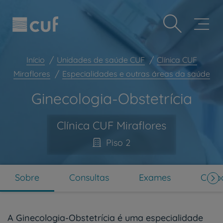
Observação:
Passar
Prevenção e bem-estar
este
para
site
o
Grandes Áreas da Saúde
inclui
conteúdo
um
principal
Serviços CUF
sistema
Início
Unidades de saúde CUF
Clínica CUF
de
Plano +CUF
Miraflores
Especialidades e outras áreas da saúde
acessibilidade.
My CUF
Ginecologia-Obstetrícia
Clientes e acompanhantes
CUF Academic Center
Clínica CUF Miraflores
Para profissionais
Piso 2
Sobre nós
Contacte-nos
Sobre
Consultas
Exames
Corpo
PT
EN
A Ginecologia-Obstetrícia é uma especialidade