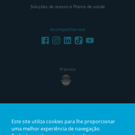
Soluções de acesso e Planos de saúde
Acompanhe-nos
Facebook
LinkedIn
Youtube
Instagram
TikTok
Prémios
award4
Certificações
Este site utiliza cookies para lhe proporcionar
certification2
certification3
uma melhor experiência de navegação.