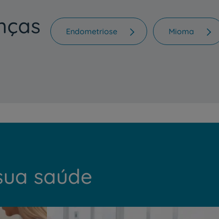
nças
Endometriose
Mioma
sua saúde