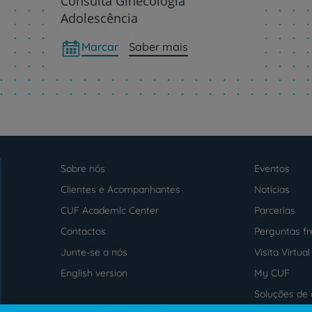
Consulta Ginecologia
Adolescência
Marcar
Saber mais
Sobre nós
Eventos
Menu
footer
Clientes e Acompanhantes
Notícias
CUF Academic Center
Parcerias
Contactos
Perguntas f
Junte-se a nós
Visita Virtual
English version
My CUF
Soluções de 
Intermediação de Crédito
saúde