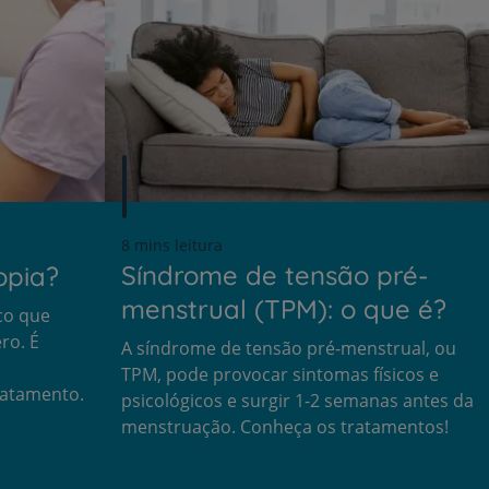
Prevenção e bem-esta
Grandes Áreas da Saú
Serviços CUF
8 mins leitura
Síndrome de tensão pré-
opia?
menstrual (TPM): o que é?
co que
ro. É
A síndrome de tensão pré-menstrual, ou
Plano +CUF
TPM, pode provocar sintomas físicos e
ratamento.
psicológicos e surgir 1-2 semanas antes da
My CUF
menstruação. Conheça os tratamentos!
Clientes e acompanhantes