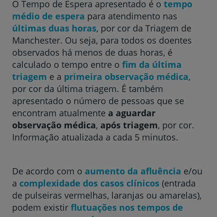
O Tempo de Espera apresentado é o
tempo
médio de espera
para atendimento nas
Hospital CUF Descobertas - Lisboa
últimas duas horas
, por cor da Triagem de
Manchester. Ou seja, para todos os doentes
observados há menos de duas horas, é
Hospital CUF Faro
calculado o tempo entre o
fim da última
triagem
e a
primeira observação médica
,
por cor da última triagem. É também
Clínica CUF Funchal
apresentado o número de pessoas que se
encontram atualmente
a aguardar
observação médica
,
após triagem
, por cor.
Clínica CUF Guia - AlgarveShopping
Informação atualizada a cada 5 minutos.
Hospital CUF Leiria
De acordo com o
aumento da afluência
e/ou
a
complexidade dos casos clínicos
(entrada
Hospital CUF Madeira
de pulseiras vermelhas, laranjas ou amarelas),
podem existir
flutuações nos tempos de