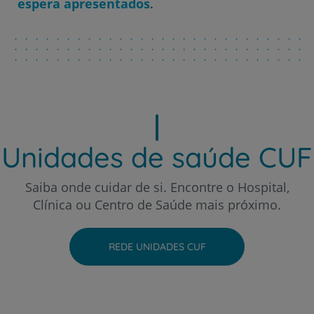
espera apresentados
.
Hospital CUF Porto
Hospital CUF Santarém
Hospital CUF Sintra
Unidades de saúde CUF
Hospital CUF Tejo - Lisboa
Saiba onde cuidar de si. Encontre o Hospital,
Clínica ou Centro de Saúde mais próximo.
Hospital CUF Torres Vedras
REDE UNIDADES CUF
Hospital CUF Viseu