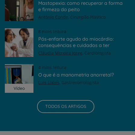
Mastopexia: como recuperar a forma
e firmeza do peito
António Conde
Cirurgião Plástico
8 mins leitura
Pós-enfarte agudo do miocárdio:
consequências e cuidados a ter
Cláudia Moreira Jorge
Cardiologista
4 mins leitura
O que é a manometria anorretal?
Luís Lopes
Gastrenterologista
Vídeo
TODOS OS ARTIGOS