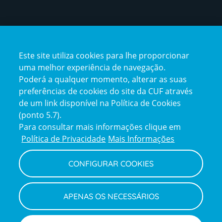
Certificações
Este site utiliza cookies para lhe proporcionar
certification2
certification3
uma melhor experiência de navegação.
Poderá a qualquer momento, alterar as suas
preferências de cookies do site da CUF através
de um link disponível na Política de Cookies
(ponto 5.7).
Reclamações e Elogios
Para consultar mais informações clique em
Reclamações
Política de Privacidade
Mais Informações
e
elogios
CONFIGURAR COOKIES
Política de Privacidade e Cookies
Terms
Configurar Cookies
Termos e Condições
APENAS OS NECESSÁRIOS
and
Declaração de Acessibilidade
Privacy
Canal de Denúncias
Informações legais
Policy
© CUF 2026 Todos os direitos reservados