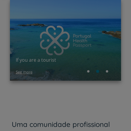
P
If you are a tourist
d
See more
F
Uma comunidade profissional