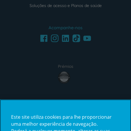
Soluções de acesso e Planos de saúde
Acompanhe-nos
Facebook
LinkedIn
Youtube
Instagram
TikTok
Prémios
award4
Certificações
Este site utiliza cookies para lhe proporcionar
certification2
certification3
uma melhor experiência de navegação.