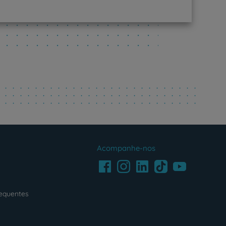
Acompanhe-nos
Facebook
LinkedIn
Youtube
Instagram
TikTok
requentes