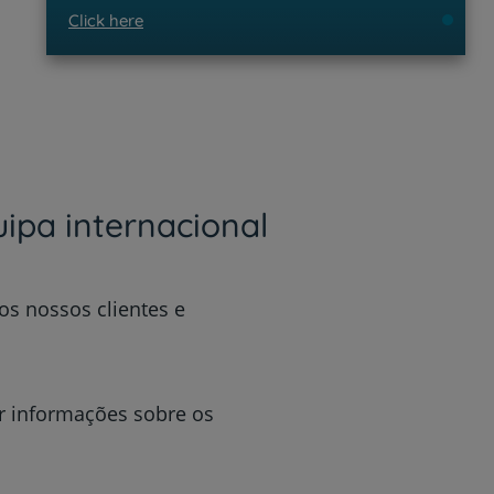
Click here
ipa internacional
r
os nossos clientes e
de
r informações sobre os