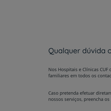
um
leitor
de
tela;
Pressione
Control-
F10
para
abrir
um
Qualquer dúvida o
menu
de
acessibilidade.
Nos Hospitais e Clínicas CUF
familiares em todos os conta
Caso pretenda efetuar direta
nossos serviços, preencha os