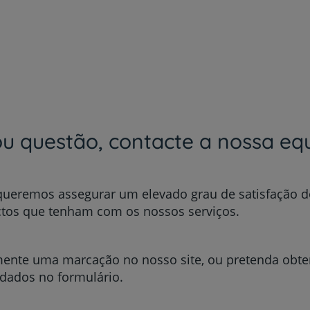
u questão, contacte a nossa equ
Prevenção e bem-esta
 queremos assegurar um elevado grau de satisfação d
ctos que tenham com os nossos serviços.
Grandes Áreas da Saú
mente uma marcação no nosso site, ou pretenda obte
 dados no formulário.
Serviços CUF