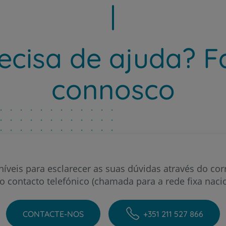
ecisa de ajuda? F
Plano +CUF
connosco
My CUF
Clientes e acompanhantes
CUF Academic Center
Para profissionais
íveis para esclarecer as suas dúvidas através do corr
o contacto telefónico (chamada para a rede fixa nacio
Sobre nós
CONTACTE-NOS
+351 211 527 866
Contacte-nos