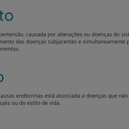
to
Prevenção e bem-esta
ipertensão, causada por alterações ou doenças do si
mento das doenças subjacentes e simultaneamente p
amentos.
Grandes Áreas da Saú
o
Serviços CUF
causas endócrinas está associada a doenças que não
uais ou do estilo de vida.
Plano +CUF