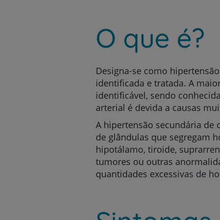
um
leitor
de
O que é?
tela;
Pressione
Control-
F10
para
Designa-se como hipertensão 
abrir
identificada e tratada.
A maior
um
identificável, sendo conheci
menu
arterial é devida a causas mu
de
acessibilidade.
A hipertensão secundária de 
de glândulas que segregam ho
hipotálamo, tiroide, suprarren
tumores ou outras anormalid
quantidades excessivas de h