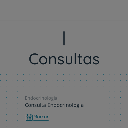
My CUF
Clientes e acompanhantes
CUF Academic Center
Consultas
Para profissionais
Sobre nós
Contacte-nos
Endocrinologia
Consulta Endocrinologia
Marcar