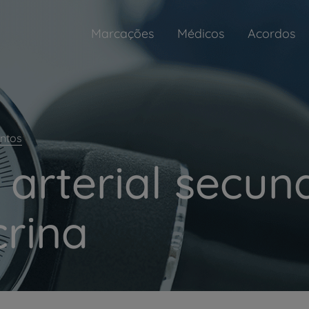
Marcações
Médicos
Acordos
ntos
 arterial secun
rina