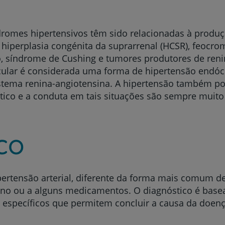
dromes hipertensivos têm sido relacionadas à produç
iperplasia congénita da suprarrenal (HCSR), feocro
, síndrome de Cushing e tumores produtores de renin
cular é considerada uma forma de hipertensão endóc
istema renina-angiotensina. A hipertensão também po
stico e a conduta em tais situações são sempre muit
co
pertensão arterial, diferente da forma mais comum de
no ou a alguns medicamentos. O diagnóstico é base
s específicos que permitem concluir a causa da doenç