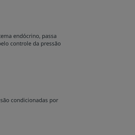
r
stema endócrino, passa
elo controle da pressão
de
 são condicionadas por