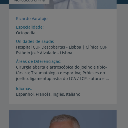
Ricardo Varatojo
Especialidade
Ortopedia
Unidades de saúde
Hospital
CUF
Descobertas
-
Lisboa
|
Clínica
CUF
Estádio
José
Alvalade
-
Lisboa
Áreas de Diferenciação
Cirurgia aberta e artroscópica do joelho e tíbio-
társica; Traumatologia desportiva; Próteses do
joelho, ligamentoplastia do LCA / LCP, sutura e transplante meniscal; Osteotomias da tíbia e femur
Idiomas
Espanhol,
Francês,
Inglês,
Italiano