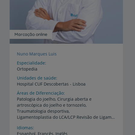
Marcação online
Nuno Marques Luis
Especialidade
Ortopedia
Unidades de saúde
Hospital
CUF
Descobertas
-
Lisboa
Áreas de Diferenciação
Patologia do joelho, Cirurgia aberta e
artroscópica do joelho e tornozelo,
Traumatologia desportiva,
Ligamentoplastia do LCA/LCP Revisão de Ligamentoplastias ,Artroscopia do joelho e tornozelo, Suturas meniscais, Transplante de menisco, Rotura dos ligamentos cruzados, Próteses do joelho e revisão de próteses do joelho, Artroplastia total do joelho, Cirurgia para tratamento das deformidades do joelho, Osteotomia do Joelho
Idiomas
Espanhol,
Francês,
Inglês