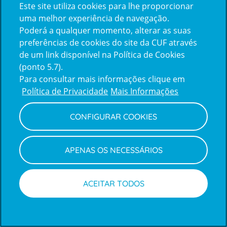
Este site utiliza cookies para lhe proporcionar
Marcação online
uma melhor experiência de navegação.
Poderá a qualquer momento, alterar as suas
Mário Vale
preferências de cookies do site da CUF através
Especialidade
de um link disponível na Política de Cookies
Ortopedia
(ponto 5.7).
Para consultar mais informações clique em
Unidades de saúde
Hospital
CUF
Descobertas
-
Lisboa
Política de Privacidade
Mais Informações
Áreas de Diferenciação
Cirurgia do Joelho, Patologia Desportiva do
CONFIGURAR COOKIES
Joelho, Patologia Degenerativa do Joelho,
Traumatologia e
Tratamento de Fracturas, Traumatologia Desportiva, Artroplastia, Prótese Total do Joelho, Prótese Unicompartimental do Joelho, Artroscopia do Joelho, Reconstrução Ligamentar ou Ligamentoplastia, Osteotomia, Tratamento de Lesão de Cartilagem, Tratamento da rotura de menisco, Tratamento da rotura de ligamentos, Aplicação articular de Plasma Rico em Factores de Crescimento (PRP), Aplicação articular de Ácido Hialurónico (viscossuplementação)
APENAS OS NECESSÁRIOS
Idiomas
Espanhol,
Inglês
ACEITAR TODOS
Marcações
Médicos