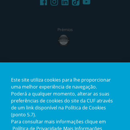
Instagram
TikTok
Prémios
award4
Certificações
Este site utiliza cookies para lhe proporcionar
certification2
certification3
uma melhor experiência de navegação.
Poderá a qualquer momento, alterar as suas
preferências de cookies do site da CUF através
de um link disponível na Política de Cookies
(ponto 5.7).
Reclamações e Elogios
Para consultar mais informações clique em
Reclamações
Política de Privacidade
Mais Informações
e