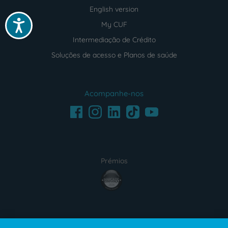
English version
Acessibilidade
My CUF
Intermediação de Crédito
Soluções de acesso e Planos de saúde
Acompanhe-nos
Facebook
LinkedIn
Youtube
Instagram
TikTok
Prémios
award4