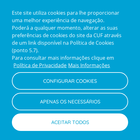
Certificações
Este site utiliza cookies para lhe proporcionar
certification2
certification3
uma melhor experiência de navegação.
Poderá a qualquer momento, alterar as suas
preferências de cookies do site da CUF através
de um link disponível na Política de Cookies
(ponto 5.7).
Reclamações e Elogios
Para consultar mais informações clique em
Reclamações
Política de Privacidade
Mais Informações
e
elogios
CONFIGURAR COOKIES
Política de Privacidade e Cookies
Terms
Configurar Cookies
Termos e Condições
APENAS OS NECESSÁRIOS
and
Declaração de Acessibilidade
Privacy
Canal de Denúncias
Informações legais
Policy
© CUF 2026 Todos os direitos reservados
ACEITAR TODOS
Marcações
Médicos