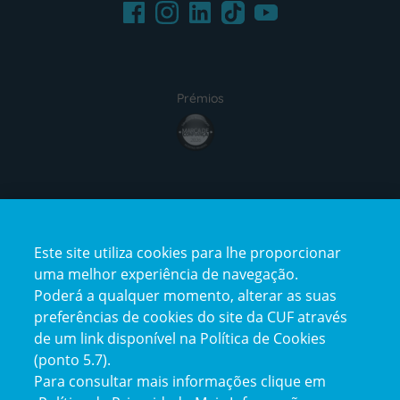
Facebook
LinkedIn
Youtube
Instagram
TikTok
Prémios
award4
Certificações
Este site utiliza cookies para lhe proporcionar
certification2
certification3
uma melhor experiência de navegação.
Poderá a qualquer momento, alterar as suas
preferências de cookies do site da CUF através
de um link disponível na Política de Cookies
(ponto 5.7).
Reclamações e Elogios
Para consultar mais informações clique em
Reclamações