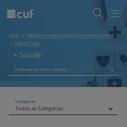
Observação:
Passar
Prevenção e bem-estar
este
para
site
o
Grandes Áreas da Saúde
inclui
conteúdo
um
principal
Serviços CUF
sistema
Início
Médicos e outros profissionais de saúde
de
Plano +CUF
acessibilidade.
Miguel Trigo
My CUF
+ Saúde
Clientes e acompanhantes
Pesquisa por tema, doença, ...
CUF Academic Center
Para profissionais
Sobre nós
Contacte-nos
Categorias
Todas as Categorias
PT
EN