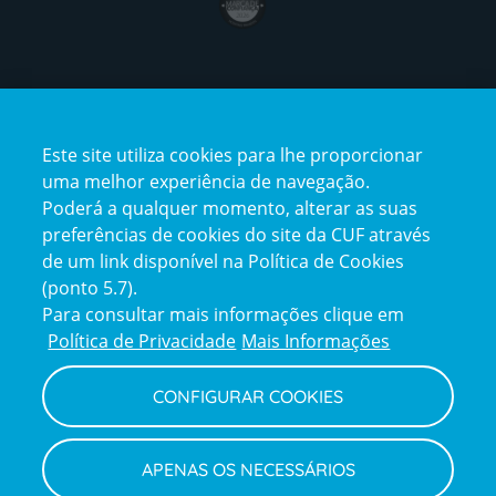
Certificações
Este site utiliza cookies para lhe proporcionar
certification2
certification3
uma melhor experiência de navegação.
Poderá a qualquer momento, alterar as suas
preferências de cookies do site da CUF através
de um link disponível na Política de Cookies
(ponto 5.7).
Reclamações e Elogios
Para consultar mais informações clique em
Reclamações
Política de Privacidade
Mais Informações
e
elogios
CONFIGURAR COOKIES
Política de Privacidade e Cookies
Terms
Configurar Cookies
Termos e Condições
APENAS OS NECESSÁRIOS
and
Declaração de Acessibilidade
Privacy