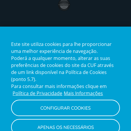
award4
Certificações
Este site utiliza cookies para lhe proporcionar
certification2
certification3
uma melhor experiência de navegação.
Poderá a qualquer momento, alterar as suas
preferências de cookies do site da CUF através
de um link disponível na Política de Cookies
(ponto 5.7).
Reclamações e Elogios
Para consultar mais informações clique em
Reclamações
Política de Privacidade
Mais Informações
e
elogios
CONFIGURAR COOKIES
Política de Privacidade e Cookies
Terms
Configurar Cookies
Termos e Condições
APENAS OS NECESSÁRIOS
and
Declaração de Acessibilidade