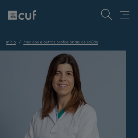
Observação:
Passar
Prevenção e bem-estar
este
para
site
o
Grandes Áreas da Saúde
inclui
conteúdo
um
principal
Serviços CUF
sistema
de
Início
Médicos e outros profissionais de saúde
Plano +CUF
acessibilidade.
My CUF
Clientes e acompanhantes
CUF Academic Center
Para profissionais
Sobre nós
Contacte-nos
PT
EN