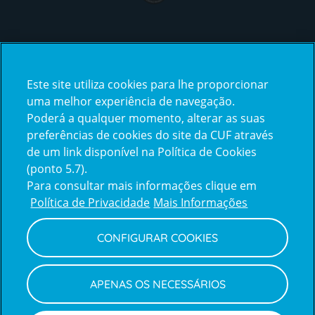
Certificações
Este site utiliza cookies para lhe proporcionar
certification2
certification3
uma melhor experiência de navegação.
Poderá a qualquer momento, alterar as suas
preferências de cookies do site da CUF através
de um link disponível na Política de Cookies
(ponto 5.7).
Reclamações e Elogios
Para consultar mais informações clique em
Reclamações
Política de Privacidade
Mais Informações
e
elogios
CONFIGURAR COOKIES
Política de Privacidade e Cookies
Terms
Configurar Cookies
Termos e Condições
APENAS OS NECESSÁRIOS
and
Declaração de Acessibilidade
Privacy
Canal de Denúncias
Informações legais
Policy