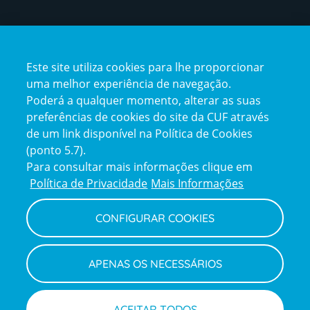
Certificações
Este site utiliza cookies para lhe proporcionar
certification2
certification3
uma melhor experiência de navegação.
Poderá a qualquer momento, alterar as suas
preferências de cookies do site da CUF através
de um link disponível na Política de Cookies
(ponto 5.7).
Reclamações e Elogios
Para consultar mais informações clique em
Reclamações
Política de Privacidade
Mais Informações
e
elogios
CONFIGURAR COOKIES
Política de Privacidade e Cookies
Terms
Configurar Cookies
Termos e Condições
APENAS OS NECESSÁRIOS
and
Declaração de Acessibilidade
Privacy
Canal de Denúncias
Informações legais
Policy
© CUF 2026 Todos os direitos reservados
ACEITAR TODOS