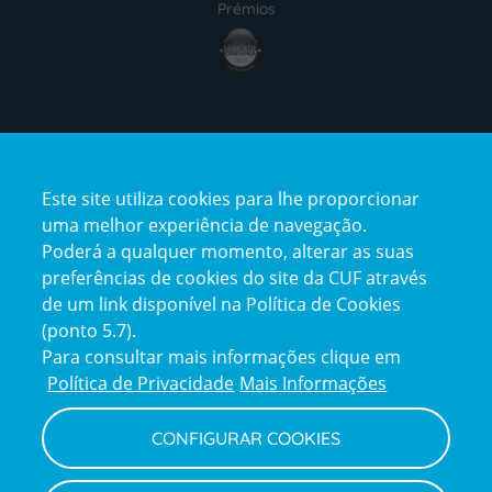
Prémios
award4
Certificações
Este site utiliza cookies para lhe proporcionar
certification2
certification3
uma melhor experiência de navegação.
Poderá a qualquer momento, alterar as suas
preferências de cookies do site da CUF através
de um link disponível na Política de Cookies
(ponto 5.7).
Reclamações e Elogios
Para consultar mais informações clique em
Reclamações
Política de Privacidade
Mais Informações
e
elogios
CONFIGURAR COOKIES
Política de Privacidade e Cookies