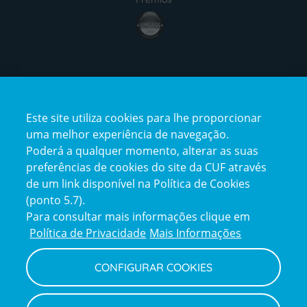
award4
Certificações
Este site utiliza cookies para lhe proporcionar
certification2
certification3
uma melhor experiência de navegação.
Poderá a qualquer momento, alterar as suas
preferências de cookies do site da CUF através
de um link disponível na Política de Cookies
(ponto 5.7).
Reclamações e Elogios
Para consultar mais informações clique em
Reclamações
Política de Privacidade
Mais Informações
e
elogios
CONFIGURAR COOKIES
Política de Privacidade e Cookies
Terms
Configurar Cookies
Termos e Condições