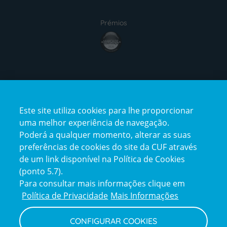
Prémios
award4
Certificações
Este site utiliza cookies para lhe proporcionar
certification2
certification3
uma melhor experiência de navegação.
Poderá a qualquer momento, alterar as suas
preferências de cookies do site da CUF através
de um link disponível na Política de Cookies
(ponto 5.7).
Reclamações e Elogios
Para consultar mais informações clique em
Reclamações
Política de Privacidade
Mais Informações
e
elogios
CONFIGURAR COOKIES