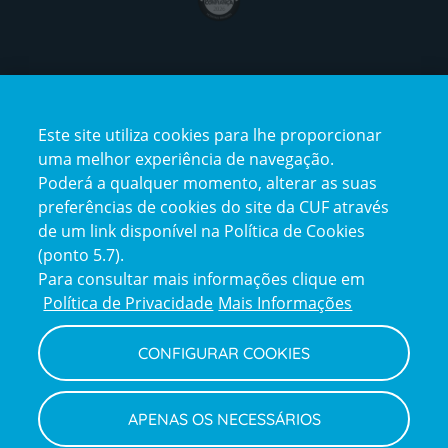
Certificações
Este site utiliza cookies para lhe proporcionar
certification2
certification3
uma melhor experiência de navegação.
Poderá a qualquer momento, alterar as suas
preferências de cookies do site da CUF através
de um link disponível na Política de Cookies
(ponto 5.7).
Reclamações e Elogios
Para consultar mais informações clique em
Reclamações
Política de Privacidade
Mais Informações
e
elogios
CONFIGURAR COOKIES
Política de Privacidade e Cookies
Terms
Configurar Cookies
Termos e Condições
APENAS OS NECESSÁRIOS
and
Declaração de Acessibilidade
Privacy
Canal de Denúncias
Informações legais