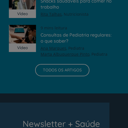
Snacks saudáveis para comer no
trabalho
Vídeo
Rita Talhas
Nutricionista
9 mins leitura
Consultas de Pediatria regulares:
o que saber?
Vídeo
Ana Marques
Pediatra
Marta Albuquerque Pinto
Pediatra
TODOS OS ARTIGOS
Newsletter + Saúde