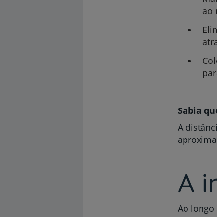
ao 
Eli
atr
Col
par
Sabia que
A distânc
aproxima
A 
Ao longo 