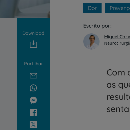
um
leitor
Dor
Prevenç
de
tela;
Pressione
Escrito por:
Control-
Download
F10
Miguel Car
para
Neurocirurgi
abrir
um
menu
Partilhar
de
Com a
acessibilidade.
as qu
resul
senta