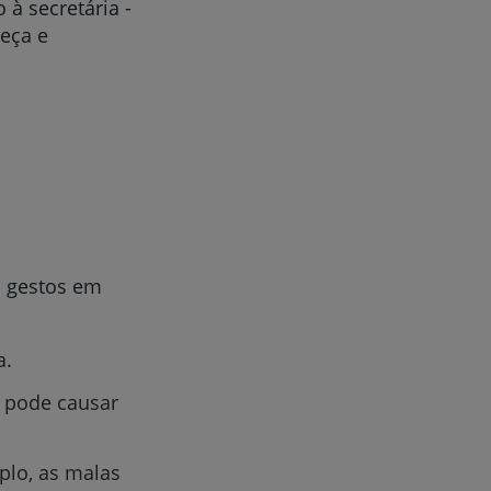
à secretária -
beça e
s gestos em
a.
 pode causar
plo, as malas