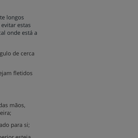
te longos
evitar estas
cal onde está a
r
gulo de cerca
de
ejam fletidos
 das mãos,
eira;
ado para si;
erior esteja