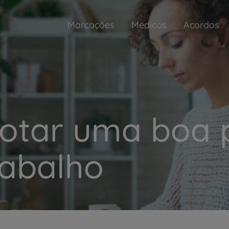
Marcações
Médicos
Acordos
otar uma boa 
rabalho