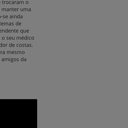
 trocaram o
il manter uma
a-se ainda
blemas de
eendente que
 o seu médico
or de costas.
tura mesmo
s amigos da