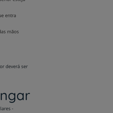
ue entra
 das mãos
or deverá ser
ongar
lares -