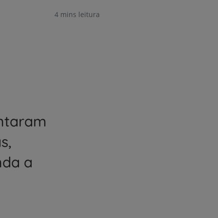
4 mins leitura
entaram
s,
nda a