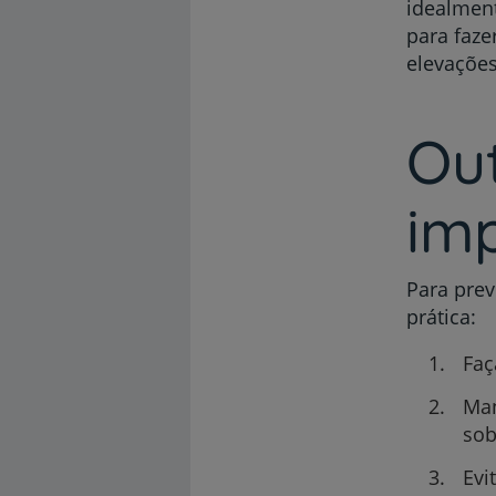
idealment
para faze
elevações
Out
im
Para pre
prática:
Faç
Man
sob
Evi