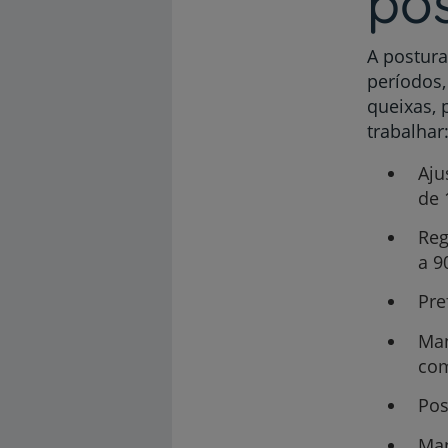
pos
A postura
períodos,
queixas, 
trabalhar
Aju
de 
Reg
a 9
Pre
Man
com
Pos
Man