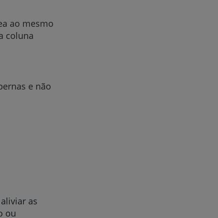
sea ao mesmo
a coluna
pernas e não
liviar as
o ou