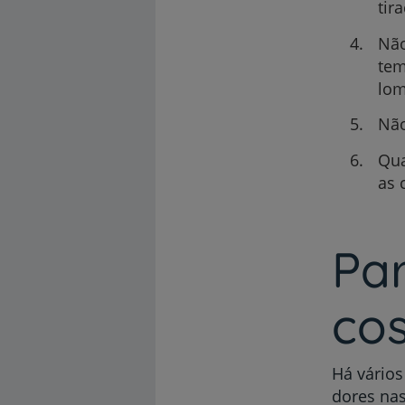
tir
Não
tem
lom
Não
Qua
as 
Par
co
Há vários
dores nas