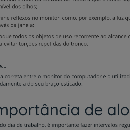
nível dos olhos;
My CUF
mine reflexos no monitor, como, por exemplo, a luz q
Clientes e acompanhantes
avés da janela;
oque todos os objetos de uso recorrente ao alcance
CUF Academic Center
a evitar torções repetidas do tronco.
Para profissionais
...
Sobre nós
ia correta entre o monitor do computador e o utilizad
damente a do seu braço esticado.
Contacte-nos
importância de al
do dia de trabalho, é importante fazer intervalos regu