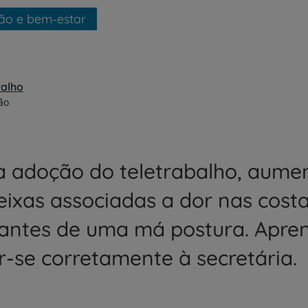
ão e bem-estar
valho
ão
 adoção do teletrabalho, aum
eixas associadas a dor nas costa
tantes de uma má postura. Apre
r-se corretamente à secretária.