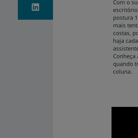
Com o su
escritóri
postura 1
mais tent
costas, p
haja cad
assistent
Conheça 
quando tr
coluna.