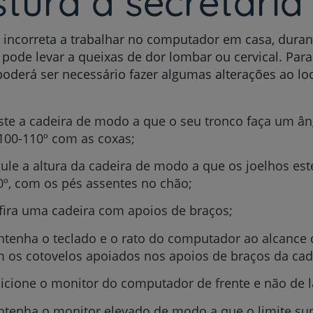
tura à secretária
 incorreta a trabalhar no computador em casa, duran
 pode levar a queixas de dor lombar ou cervical. Para 
poderá ser necessário fazer algumas alterações ao lo
Prevenção e bem-esta
:
ste a cadeira de modo a que o seu tronco faça um ân
100-110º com as coxas;
Grandes Áreas da Saú
ule a altura da cadeira de modo a que os joelhos est
0º, com os pés assentes no chão;
Serviços CUF
fira uma cadeira com apoios de braços;
tenha o teclado e o rato do computador ao alcance
 os cotovelos apoiados nos apoios de braços da cad
icione o monitor do computador de frente e não de l
Plano +CUF
tenha o monitor elevado de modo a que o limite sup