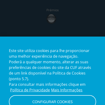
Prémios
award4
Certificações
Este site utiliza cookies para lhe proporcionar
certification2
certification3
uma melhor experiência de navegação.
Poderá a qualquer momento, alterar as suas
preferências de cookies do site da CUF através
de um link disponível na Política de Cookies
(ponto 5.7).
Reclamações e Elogios
Para consultar mais informações clique em
Reclamações
Política de Privacidade
Mais Informações
e
elogios
CONFIGURAR COOKIES