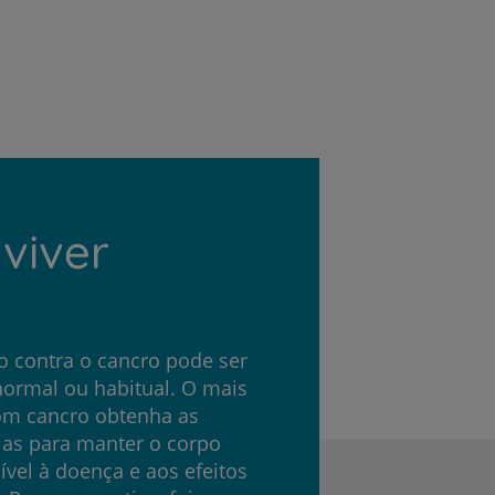
r
de
viver
o contra o cancro pode ser
normal ou habitual. O mais
om cancro obtenha as
rias para manter o corpo
ível à doença e aos efeitos