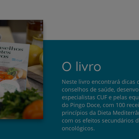
O livro
Neste livro encontrará dicas 
conselhos de saúde, desenvo
especialistas CUF e pelas equ
do Pingo Doce, com 100 rece
princípios da Dieta Mediterrâ
com os efeitos secundários 
oncológicos.