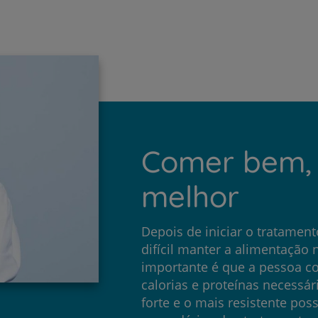
Prevenção e bem-esta
Grandes Áreas da Saú
Comer bem, 
melhor
Serviços CUF
Depois de iniciar o tratament
difícil manter a alimentação 
importante é que a pessoa c
calorias e proteínas necessá
Plano +CUF
forte e o mais resistente poss