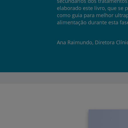
secundários dos tratamentos.
My CUF
elaborado este livro, que se 
como guia para melhor ultrap
Clientes e acompanhantes
alimentação durante esta fase
CUF Academic Center
Ana Raimundo, Diretora Clíni
Para profissionais
Sobre nós
Contacte-nos
PT
EN