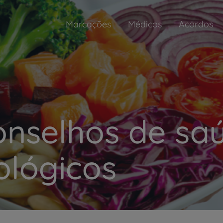
Marcações
Médicos
Acordos
onselhos de sa
ológicos