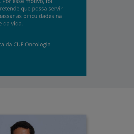
 Por esse motivo, foi
pretende que possa servir
assar as dificuldades na
 da vida.
ca da CUF Oncologia