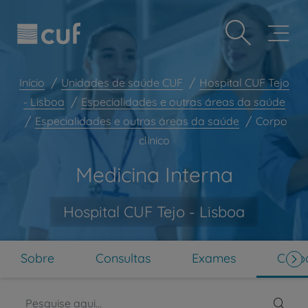
Observação:
Passar
Prevenção e bem-estar
este
para
site
o
Grandes Áreas da Saúde
inclui
conteúdo
um
principal
Serviços CUF
sistema
Início
Unidades de saúde CUF
Hospital CUF Tejo
de
Plano +CUF
- Lisboa
Especialidades e outras áreas da saúde
acessibilidade.
Especialidades e outras áreas da saúde
Corpo
My CUF
clínico
Clientes e acompanhantes
Medicina Interna
CUF Academic Center
Para profissionais
Hospital CUF Tejo - Lisboa
Sobre nós
Contacte-nos
Sobre
Consultas
Exames
Corpo
PT
EN
Pesq