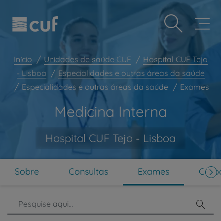
Observação:
Passar
Prevenção e bem-estar
este
para
site
o
Grandes Áreas da Saúde
inclui
conteúdo
um
principal
Serviços CUF
sistema
Início
Unidades de saúde CUF
Hospital CUF Tejo
de
Plano +CUF
- Lisboa
Especialidades e outras áreas da saúde
acessibilidade.
Especialidades e outras áreas da saúde
Exames
My CUF
Clientes e acompanhantes
Medicina Interna
CUF Academic Center
Hospital CUF Tejo - Lisboa
Para profissionais
Sobre nós
Contacte-nos
Sobre
Consultas
Exames
Corpo
PT
EN
Pesq