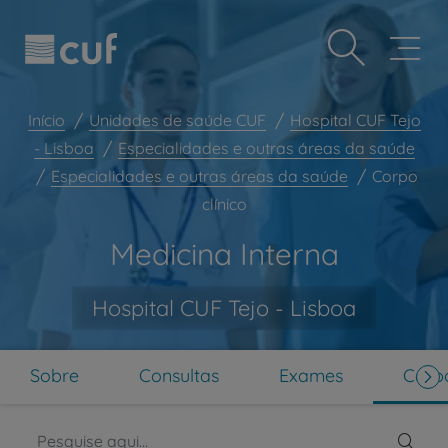
Observação:
Passar
Prevenção e bem-estar
este
para
site
o
Grandes Áreas da Saúde
inclui
conteúdo
um
principal
Serviços CUF
sistema
Início
Unidades de saúde CUF
Hospital CUF Tejo
de
Plano +CUF
- Lisboa
Especialidades e outras áreas da saúde
acessibilidade.
Especialidades e outras áreas da saúde
Corpo
My CUF
clínico
Clientes e acompanhantes
Medicina Interna
CUF Academic Center
Para profissionais
Hospital CUF Tejo - Lisboa
Sobre nós
Contacte-nos
Sobre
Consultas
Exames
Corpo
PT
EN
Pesq