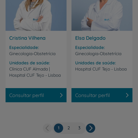
Cristina Vilhena
Elsa Delgado
Especialidade
Especialidade
Ginecologia-Obstetrícia
Ginecologia-Obstetrícia
Unidades de saúde
Unidades de saúde
Clínica
CUF
Almada
|
Hospital
CUF
Tejo
-
Lisboa
Hospital
CUF
Tejo
-
Lisboa
Consultar perfil
Consultar perfil
Página
1
Página
2
Página
3
Paginação
atual