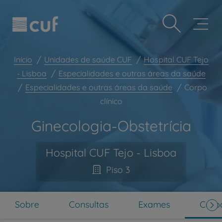
Observação:
Passar
Prevenção e bem-estar
este
para
site
o
Grandes Áreas da Saúde
inclui
conteúdo
um
principal
Serviços CUF
sistema
Início
Unidades de saúde CUF
Hospital CUF Tejo
de
Plano +CUF
- Lisboa
Especialidades e outras áreas da saúde
acessibilidade.
Especialidades e outras áreas da saúde
Corpo
My CUF
clínico
Clientes e acompanhantes
Ginecologia-Obstetrícia
CUF Academic Center
Para profissionais
Hospital CUF Tejo - Lisboa
Sobre nós
Piso 3
Contacte-nos
PT
EN
Sobre
Consultas
Exames
Corpo