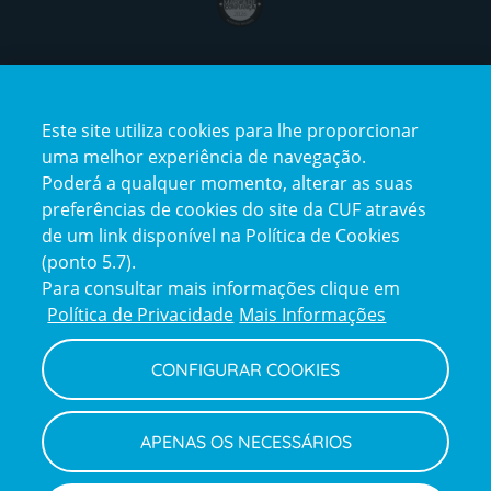
Certificações
Este site utiliza cookies para lhe proporcionar
uma melhor experiência de navegação.
Poderá a qualquer momento, alterar as suas
preferências de cookies do site da CUF através
de um link disponível na Política de Cookies
(ponto 5.7).
Reclamações e Elogios
Para consultar mais informações clique em
Reclamações
Política de Privacidade
Mais Informações
e
elogios
CONFIGURAR COOKIES
Política de Privacidade e Cookies
Terms
Configurar Cookies
Termos e Condições
APENAS OS NECESSÁRIOS
and
Declaração de Acessibilidade
Privacy
Canal de Denúncias
Informações legais
Policy