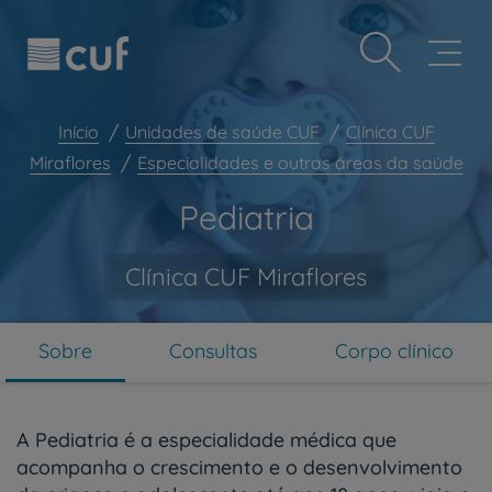
Observação:
Passar
Prevenção e bem-estar
este
para
site
o
Grandes Áreas da Saúde
inclui
conteúdo
um
principal
Serviços CUF
sistema
Início
Unidades de saúde CUF
Clínica CUF
de
Plano +CUF
Miraflores
Especialidades e outras áreas da saúde
acessibilidade.
My CUF
Pediatria
Clientes e acompanhantes
CUF Academic Center
Clínica CUF Miraflores
Para profissionais
Sobre nós
Sobre
Consultas
Corpo clínico
Contacte-nos
PT
EN
A Pediatria é a especialidade médica que
acompanha o crescimento e o desenvolvimento