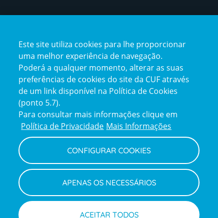
Certificações
Este site utiliza cookies para lhe proporcionar
certification2
certification3
uma melhor experiência de navegação.
Poderá a qualquer momento, alterar as suas
preferências de cookies do site da CUF através
de um link disponível na Política de Cookies
(ponto 5.7).
Reclamações e Elogios
Para consultar mais informações clique em
Reclamações
Política de Privacidade
Mais Informações
e
elogios
CONFIGURAR COOKIES
Política de Privacidade e Cookies
Terms
Configurar Cookies
Termos e Condições
APENAS OS NECESSÁRIOS
and
Declaração de Acessibilidade
Privacy
Canal de Denúncias
Informações legais
Policy
© CUF 2026 Todos os direitos reservados
ACEITAR TODOS