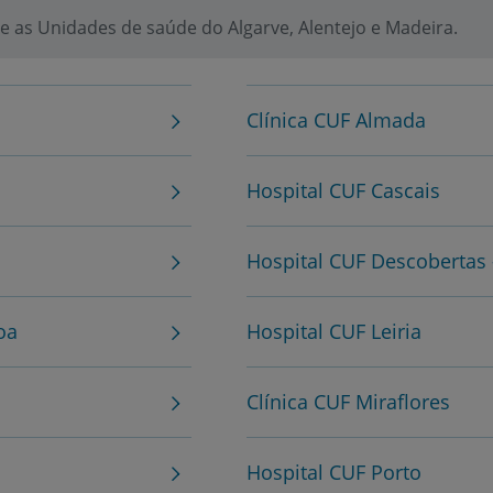
My CUF
 as Unidades de saúde do Algarve, Alentejo e Madeira.
Clientes e acompanhantes
CUF Academic Center
Clínica CUF Almada
Para profissionais
Hospital CUF Cascais
Sobre nós
Hospital CUF Descobertas 
Contacte-nos
oa
Hospital CUF Leiria
Clínica CUF Miraflores
PT
EN
Hospital CUF Porto