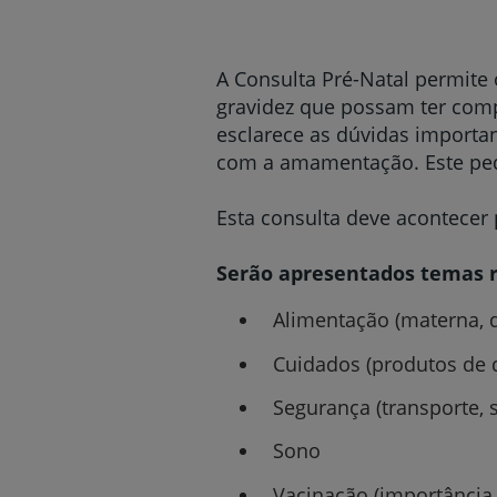
um
leitor
de
tela;
A Consulta Pré-Natal permite
Pressione
gravidez que possam ter com
Control-
esclarece as dúvidas import
F10
para
com a amamentação. Este pedia
abrir
um
Esta consulta deve acontecer 
menu
de
acessibilidade.
Serão apresentados temas 
Alimentação (materna, do
Cuidados (produtos de 
Segurança (transporte, 
Sono
Vacinação (importância,