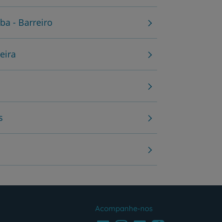
ba - Barreiro
eira
s
Acompanhe-nos