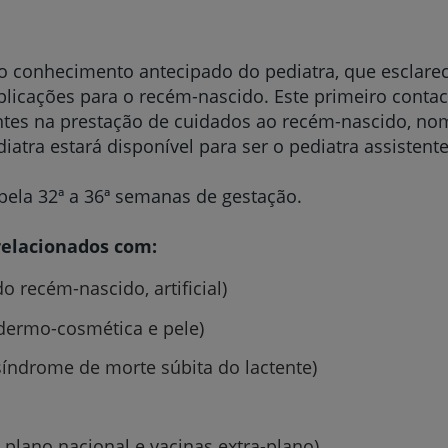
 o conhecimento antecipado do pediatra, que esclare
plicações para o recém-nascido. Este primeiro cont
antes na prestação de cuidados ao recém-nascido, n
tra estará disponível para ser o pediatra assistent
pela 32ª a 36ª semanas de gestação.
relacionados com:
 recém-nascido, artificial)
dermo-cosmética e pele)
síndrome de morte súbita do lactente)
 plano nacional e vacinas extra-plano)