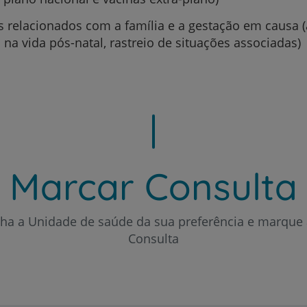
 relacionados com a família e a gestação em causa (
na vida pós-natal, rastreio de situações associadas)
Prevenção e bem-esta
Grandes Áreas da Saú
Marcar Consulta
Serviços CUF
lha a Unidade de saúde da sua preferência e marque 
Consulta
Plano +CUF