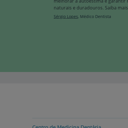
melhorar a autoestima e garantir 
naturais e duradouros. Saiba mais
Sérgio Lopes
Médico Dentista
Centro de Medicina Dentária