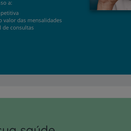
so a:
Clientes e acompanhantes
petitiva
no valor das mensalidades
CUF Academic Center
l de consultas
Para profissionais
Sobre nós
Contacte-nos
sua saúde