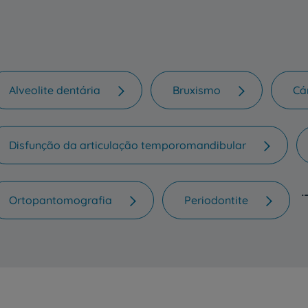
Alveolite dentária
Bruxismo
Cá
Disfunção da articulação temporomandibular
Ortopantomografia
Periodontite