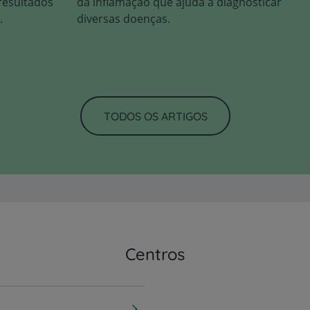
resultados
da inflamação que ajuda a diagnosticar
.
diversas doenças.
TODOS OS ARTIGOS
Centros