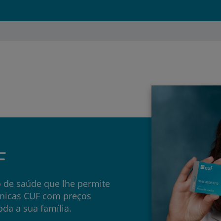
Prevenção e bem-esta
Grandes Áreas da Saú
Serviços CUF
F
Plano +CUF
 de saúde que lhe permite
línicas CUF com preços
My CUF
oda a sua família.