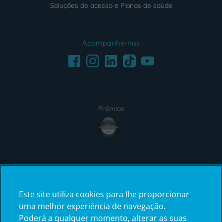
Soluções de acesso e Planos de saúde
Acompanhe-nos
Facebook
LinkedIn
Youtube
Instagram
TikTok
Prémios
award4
Certificações
Este site utiliza cookies para lhe proporcionar
certification2
certification3
uma melhor experiência de navegação.
Poderá a qualquer momento, alterar as suas