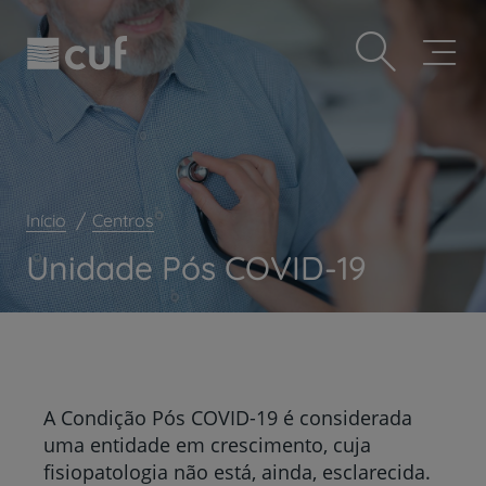
Observação:
Passar
Prevenção e bem-estar
este
para
site
o
Grandes Áreas da Saúde
inclui
conteúdo
um
principal
Serviços CUF
sistema
de
Plano +CUF
acessibilidade.
My CUF
Início
Centros
Clientes e acompanhantes
Unidade Pós COVID-19
CUF Academic Center
Para profissionais
Sobre nós
Contacte-nos
A Condição Pós COVID-19 é considerada
uma entidade em crescimento, cuja
fisiopatologia não está, ainda, esclarecida.