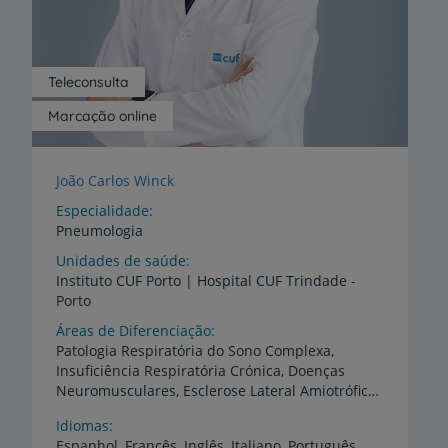
Teleconsulta
Marcação online
João Carlos Winck
Especialidade
Pneumologia
Unidades de saúde
Instituto
CUF
Porto
|
Hospital
CUF
Trindade
-
Porto
Áreas de Diferenciação
Patologia Respiratória do Sono Complexa,
Insuficiência Respiratória Crónica, Doenças
Neuromusculares, Esclerose Lateral Amiotrófica, Oxigenoterapia, Ventilação Não Invasiva, Fadiga crónica/COVID Longo, Tosse Crónica
Idiomas
Espanhol,
Francês,
Inglês,
Italiano,
Português