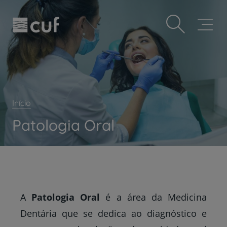
Observação:
Passar
Prevenção e bem-estar
este
para
site
o
Grandes Áreas da Saúde
inclui
conteúdo
um
principal
Serviços CUF
sistema
de
Plano +CUF
acessibilidade.
My CUF
Início
Clientes e acompanhantes
Patologia Oral
CUF Academic Center
Para profissionais
Sobre nós
Contacte-nos
A
Patologia Oral
é a área da Medicina
PT
EN
Dentária que se dedica ao diagnóstico e